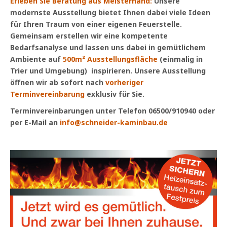
Erleben Sie Beratung aus Meisterhand:
Unsere
modernste Ausstellung bietet Ihnen dabei viele Ideen
Moderne Öfen
für Ihren Traum von einer eigenen Feuerstelle.
Gemeinsam erstellen wir eine kompetente
Specksteinöfen
Bedarfsanalyse und lassen uns dabei in gemütlichem
SERVICE & PLANUNG
Ambiente auf
500m² Ausstellungsfläche
(einmalig in
Trier und Umgebung) inspirieren. Unsere Ausstellung
Neu: Unser 3D – Kaminplaner
öffnen wir ab sofort nach
vorheriger
Terminvereinbarung
Individuelle CAD Planungen
exklusiv für Sie.
Terminvereinbarungen unter Telefon 06500/910940 oder
Unsere Kaminfibel
per E-Mail an
info@schneider-kaminbau.de
KONTAKT / ANFAHRT
IMPRESSUM
Datenschutzerklärung